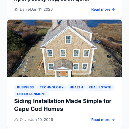
✍️ Daniel
Jun 11, 2026
Read more →
BUSINESS
TECHNOLOGY
HEALTH
REAL ESTATE
ENTERTAINMENT
Siding Installation Made Simple for
Cape Cod Homes
✍️ Oliver
Jun 10, 2026
Read more →