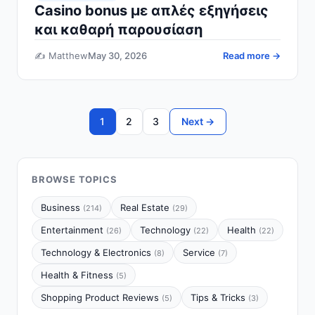
Casino bonus με απλές εξηγήσεις
και καθαρή παρουσίαση
✍️ Matthew
May 30, 2026
Read more →
1
2
3
Next →
BROWSE TOPICS
Business
Real Estate
(214)
(29)
Entertainment
Technology
Health
(26)
(22)
(22)
Technology & Electronics
Service
(8)
(7)
Health & Fitness
(5)
Shopping Product Reviews
Tips & Tricks
(5)
(3)