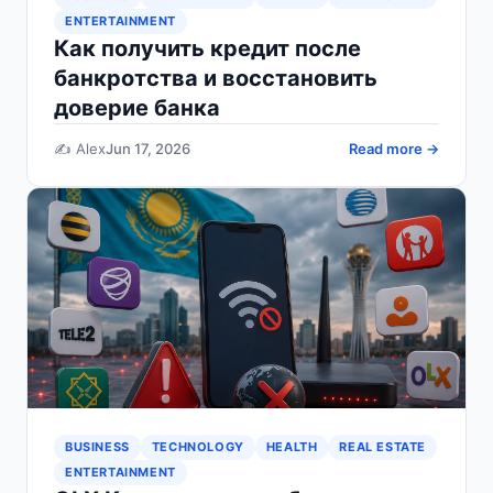
ENTERTAINMENT
Как получить кредит после
банкротства и восстановить
доверие банка
✍️ Alex
Jun 17, 2026
Read more →
BUSINESS
TECHNOLOGY
HEALTH
REAL ESTATE
ENTERTAINMENT