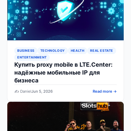
BUSINESS
TECHNOLOGY
HEALTH
REAL ESTATE
ENTERTAINMENT
Купить proxy mobile в LTE.Center:
надёжные мобильные IP для
бизнеса
✍️ Daniel
Jun 5, 2026
Read more →