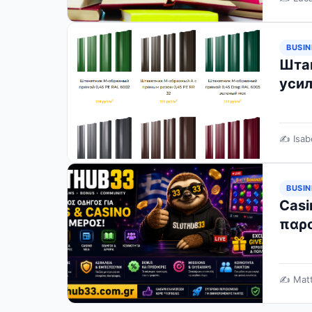
BUSIN
Шта
уси
✍️ Isab
BUSIN
Casi
παρ
✍️ Mat