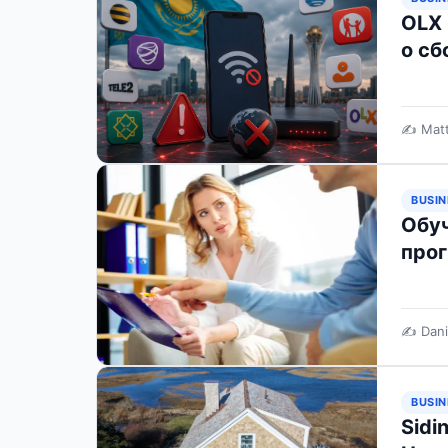
OLX 
о сб
✍️ Mat
BUSIN
Обуч
прог
✍️ Dani
BUSIN
Sidi