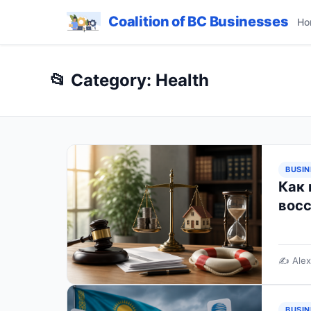
Coalition of BC Businesses
Ho
📂 Category: Health
BUSIN
Как 
восс
✍️ Alex
BUSIN