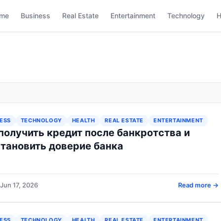
me
Business
Real Estate
Entertainment
Technology
H
ESS
TECHNOLOGY
HEALTH
REAL ESTATE
ENTERTAINMENT
получить кредит после банкротства и
тановить доверие банка
Jun 17, 2026
Read more →
ESS
TECHNOLOGY
HEALTH
REAL ESTATE
ENTERTAINMENT