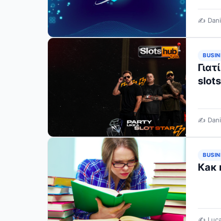
✍️ Dani
BUSIN
Γιατ
slot
✍️ Dani
BUSIN
Как
✍️ Luc