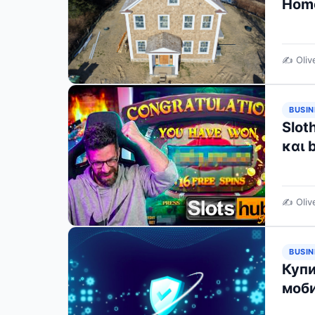
Hom
✍️ Oliv
BUSIN
Slot
και 
✍️ Oliv
BUSIN
Купи
моби