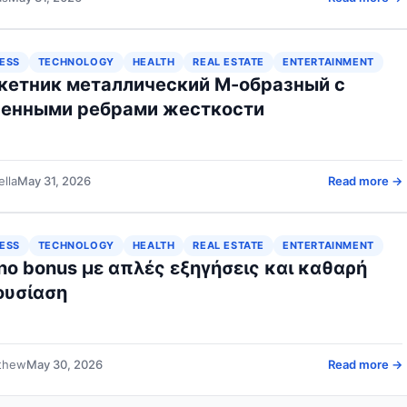
ESS
TECHNOLOGY
HEALTH
REAL ESTATE
ENTERTAINMENT
кетник металлический М-образный с
ленными ребрами жесткости
ella
May 31, 2026
Read more →
ESS
TECHNOLOGY
HEALTH
REAL ESTATE
ENTERTAINMENT
no bonus με απλές εξηγήσεις και καθαρή
ουσίαση
thew
May 30, 2026
Read more →