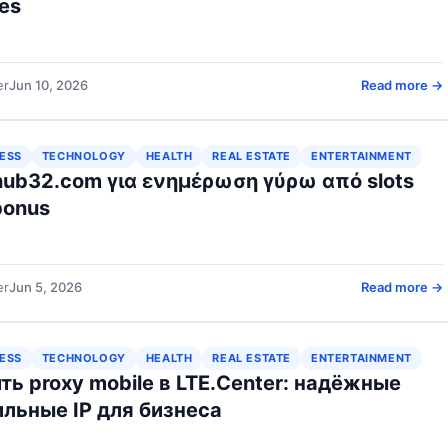
es
er
Jun 10, 2026
Read more →
ESS
TECHNOLOGY
HEALTH
REAL ESTATE
ENTERTAINMENT
hub32.com για ενημέρωση γύρω από slots
bonus
er
Jun 5, 2026
Read more →
ESS
TECHNOLOGY
HEALTH
REAL ESTATE
ENTERTAINMENT
ть proxy mobile в LTE.Center: надёжные
льные IP для бизнеса