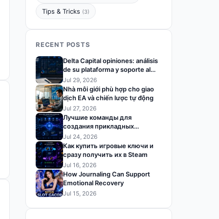
Tips & Tricks
(3)
RECENT POSTS
Delta Capital opiniones: análisis
de su plataforma y soporte al
trader
Jul 29, 2026
Nhà môi giới phù hợp cho giao
dịch EA và chiến lược tự động
Jul 27, 2026
Лучшие команды для
создания прикладных
решений на базе ИИ
Jul 24, 2026
Как купить игровые ключи и
сразу получить их в Steam
Jul 16, 2026
How Journaling Can Support
Emotional Recovery
Jul 15, 2026