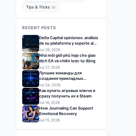
Tips & Tricks
(3)
RECENT POSTS
Delta Capital opiniones: análisis
de su plataforma y soporte al
trader
Jul 29, 2026
Nhà môi giới phù hợp cho giao
dịch EA và chiến lược tự động
Jul 27, 2026
Лучшие команды для
создания прикладных
решений на базе ИИ
Jul 24, 2026
Как купить игровые ключи и
сразу получить их в Steam
Jul 16, 2026
How Journaling Can Support
Emotional Recovery
Jul 15, 2026