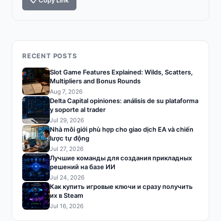
📋 Copy Link
RECENT POSTS
Slot Game Features Explained: Wilds, Scatters,
Multipliers and Bonus Rounds
Aug 7, 2026
Delta Capital opiniones: análisis de su plataforma
y soporte al trader
Jul 29, 2026
Nhà môi giới phù hợp cho giao dịch EA và chiến
lược tự động
Jul 27, 2026
Лучшие команды для создания прикладных
решений на базе ИИ
Jul 24, 2026
Как купить игровые ключи и сразу получить
их в Steam
Jul 16, 2026