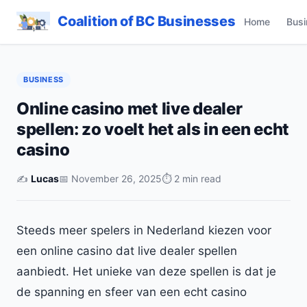
Coalition of BC Businesses
Home
Busi
BUSINESS
Online casino met live dealer
spellen: zo voelt het als in een echt
casino
✍️
Lucas
📅 November 26, 2025
⏱ 2 min read
Steeds meer spelers in Nederland kiezen voor
een online casino dat live dealer spellen
aanbiedt. Het unieke van deze spellen is dat je
de spanning en sfeer van een echt casino