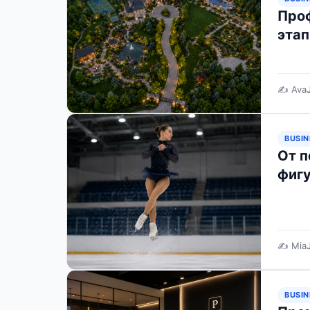
Проф
этап
✍️ Ava
BUSIN
От п
фиг
✍️ Mia
BUSIN