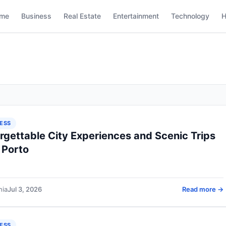
me
Business
Real Estate
Entertainment
Technology
H
ESS
rgettable City Experiences and Scenic Trips
 Porto
hia
Jul 3, 2026
Read more →
ESS