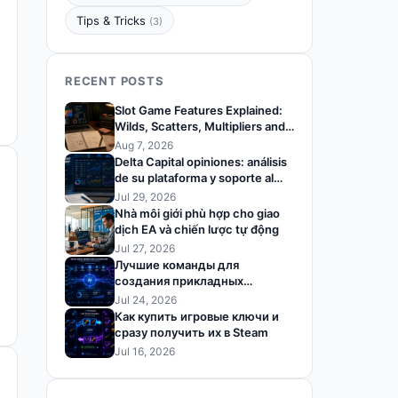
Tips & Tricks
(3)
RECENT POSTS
Slot Game Features Explained:
Wilds, Scatters, Multipliers and
Bonus Rounds
Aug 7, 2026
Delta Capital opiniones: análisis
de su plataforma y soporte al
trader
Jul 29, 2026
Nhà môi giới phù hợp cho giao
dịch EA và chiến lược tự động
Jul 27, 2026
Лучшие команды для
создания прикладных
решений на базе ИИ
Jul 24, 2026
Как купить игровые ключи и
сразу получить их в Steam
Jul 16, 2026