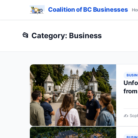
Coalition of BC Businesses
Ho
📂 Category: Business
BUSIN
Unfo
from
✍️ Sop
BUSIN