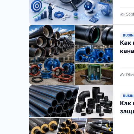
✍️ Sop
BUSIN
Как 
кана
✍️ Oliv
BUSIN
Как 
защ