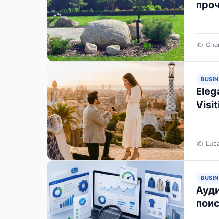
проч
✍️ Char
BUSIN
Eleg
Visi
✍️ Luc
BUSIN
Ауди
пои