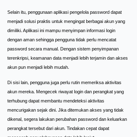
Selain itu, penggunaan aplikasi pengelola password dapat
menjadi solusi praktis untuk mengingat berbagai akun yang
dimiliki. Aplikasi ini mampu menyimpan informasi login
dengan aman sehingga pengguna tidak perlu mencatat
password secara manual. Dengan sistem penyimpanan
terenkripsi, keamanan data menjadi lebih terjamin dan akses
akun pun menjadi lebih mudah.
Di sisi lain, pengguna juga perlu rutin memeriksa aktivitas
akun mereka. Mengecek riwayat login dan perangkat yang
terhubung dapat membantu mendeteksi aktivitas
mencurigakan sejak dini. Jika ditemukan akses yang tidak
dikenal, segera lakukan perubahan password dan keluarkan
perangkat tersebut dari akun. Tindakan cepat dapat