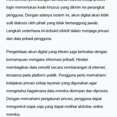
login memerlukan kode khusus yang dikirim ke perangkat
pengguna. Dengan adanya sistem ini, akun digital akan lebih
sulit diakses oleh pihak yang tidak bertanggung jawab.
Langkah sederhana ini terbukti efektif dalam menjaga privasi
dan data pribadi pengguna.
Pengelolaan akun digital yang efisien juga berkaitan dengan
kemampuan mengatur informasi pribadi. Hindari
membagikan data sensitif secara sembarangan di internet,
terutama pada platform publik. Pengguna perlu memahami
kebijakan privasi setiap layanan yang digunakan agar
mengetahui bagaimana data mereka disimpan dan diproses.
Dengan memahami pengaturan privasi, pengguna dapat
mengontrol siapa saja yang dapat melihat aktivitas online
mereka.