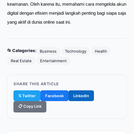
keamanan. Oleh karena itu, memahami cara mengelola akun
digital dengan efisien menjadi langkah penting bagi siapa saja
yang aktif di dunia online saat ini.
📂 Categories:
Business
Technology
Health
Real Estate
Entertainment
SHARE THIS ARTICLE
𝕏 Twitter
Facebook
LinkedIn
📋 Copy Link