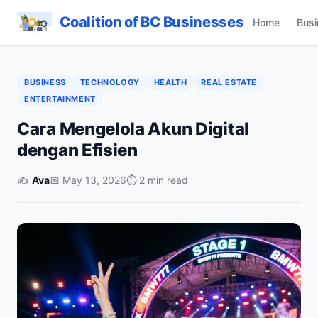
Coalition of BC Businesses
Home
Busi
BUSINESS
TECHNOLOGY
HEALTH
REAL ESTATE
ENTERTAINMENT
Cara Mengelola Akun Digital
dengan Efisien
✍️
Ava
📅 May 13, 2026
⏱ 2 min read