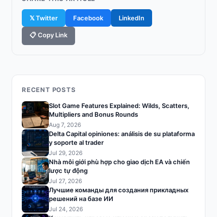
𝕏 Twitter
Facebook
LinkedIn
📋 Copy Link
RECENT POSTS
Slot Game Features Explained: Wilds, Scatters,
Multipliers and Bonus Rounds
Aug 7, 2026
Delta Capital opiniones: análisis de su plataforma
y soporte al trader
Jul 29, 2026
Nhà môi giới phù hợp cho giao dịch EA và chiến
lược tự động
Jul 27, 2026
Лучшие команды для создания прикладных
решений на базе ИИ
Jul 24, 2026