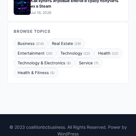
Как купить игровые ключи и сразу получить
их в Steam
Jul 16, 2026
BROWSE TOPICS
Business
Real Estate
(214)
(29)
Entertainment
Technology
Health
(26)
(22)
(22)
Technology & Electronics
Service
(8)
(7)
Health & Fitness
(5)
© 2023 coalitionbcbusiness. All Rights Reserved. Power by
WordPress