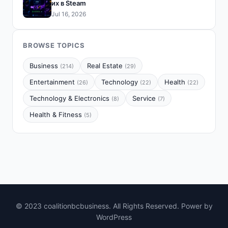
их в Steam
Jul 16, 2026
BROWSE TOPICS
Business
Real Estate
(214)
(29)
Entertainment
Technology
Health
(26)
(22)
(22)
Technology & Electronics
Service
(8)
(7)
Health & Fitness
(5)
© 2023 coalitionbcbusiness. All Rights Reserved. Power by
WordPress