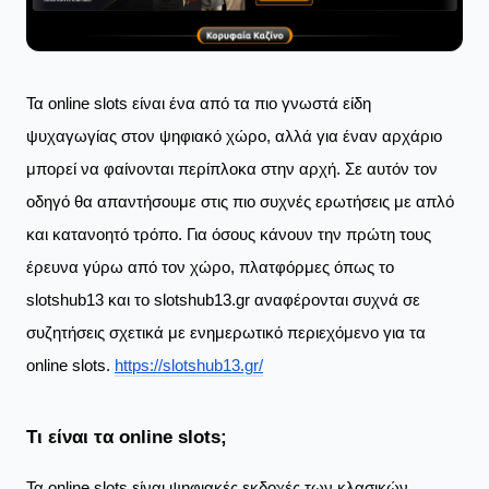
Τα online slots είναι ένα από τα πιο γνωστά είδη
ψυχαγωγίας στον ψηφιακό χώρο, αλλά για έναν αρχάριο
μπορεί να φαίνονται περίπλοκα στην αρχή. Σε αυτόν τον
οδηγό θα απαντήσουμε στις πιο συχνές ερωτήσεις με απλό
και κατανοητό τρόπο. Για όσους κάνουν την πρώτη τους
έρευνα γύρω από τον χώρο, πλατφόρμες όπως το
slotshub13 και το slotshub13.gr αναφέρονται συχνά σε
συζητήσεις σχετικά με ενημερωτικό περιεχόμενο για τα
online slots.
https://slotshub13.gr/
Τι είναι τα online slots;
Τα online slots είναι ψηφιακές εκδοχές των κλασικών