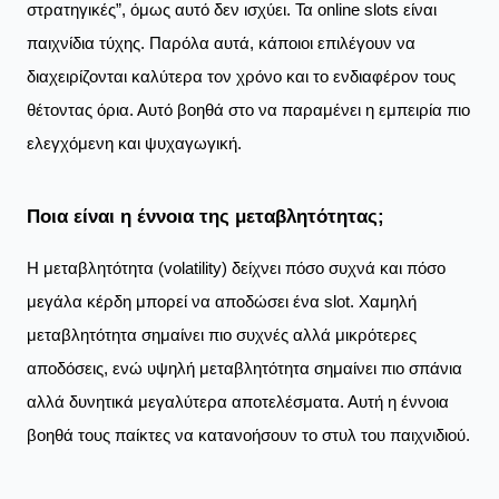
στρατηγικές”, όμως αυτό δεν ισχύει. Τα online slots είναι
παιχνίδια τύχης. Παρόλα αυτά, κάποιοι επιλέγουν να
διαχειρίζονται καλύτερα τον χρόνο και το ενδιαφέρον τους
θέτοντας όρια. Αυτό βοηθά στο να παραμένει η εμπειρία πιο
ελεγχόμενη και ψυχαγωγική.
Ποια είναι η έννοια της μεταβλητότητας;
Η μεταβλητότητα (volatility) δείχνει πόσο συχνά και πόσο
μεγάλα κέρδη μπορεί να αποδώσει ένα slot. Χαμηλή
μεταβλητότητα σημαίνει πιο συχνές αλλά μικρότερες
αποδόσεις, ενώ υψηλή μεταβλητότητα σημαίνει πιο σπάνια
αλλά δυνητικά μεγαλύτερα αποτελέσματα. Αυτή η έννοια
βοηθά τους παίκτες να κατανοήσουν το στυλ του παιχνιδιού.