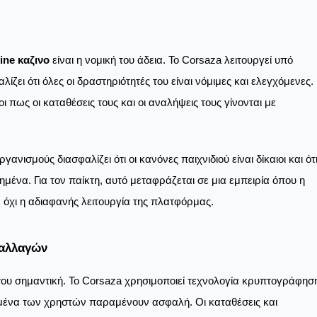
ine καζινο
είναι η νομική του άδεια. Το Corsaza λειτουργεί υπό
ίζει ότι όλες οι δραστηριότητές του είναι νόμιμες και ελεγχόμενες.
οι πως οι καταθέσεις τους και οι αναλήψεις τους γίνονται με
ισμούς διασφαλίζει ότι οι κανόνες παιχνιδιού είναι δίκαιοι και ότ
μένα. Για τον παίκτη, αυτό μεταφράζεται σε μια εμπειρία όπου η
, όχι η αδιαφανής λειτουργία της πλατφόρμας.
ναλλαγών
ου σημαντική. Το Corsaza χρησιμοποιεί τεχνολογία κρυπτογράφησ
δομένα των χρηστών παραμένουν ασφαλή. Οι καταθέσεις και