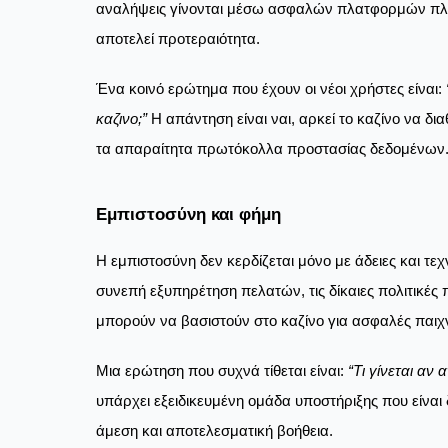
αναλήψεις γίνονται μέσω ασφαλών πλατφορμών π
αποτελεί προτεραιότητα.
Ένα κοινό ερώτημα που έχουν οι νέοι χρήστες είναι:
καζινο;”
Η απάντηση είναι ναι, αρκεί το καζίνο να δι
τα απαραίτητα πρωτόκολλα προστασίας δεδομένων
Εμπιστοσύνη και φήμη
Η εμπιστοσύνη δεν κερδίζεται μόνο με άδειες και τεχ
συνεπή εξυπηρέτηση πελατών, τις δίκαιες πολιτικές π
μπορούν να βασιστούν στο καζίνο για ασφαλές παιχνί
Μια ερώτηση που συχνά τίθεται είναι:
“Τι γίνεται αν
υπάρχει εξειδικευμένη ομάδα υποστήριξης που είναι
άμεση και αποτελεσματική βοήθεια.