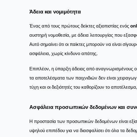
Άδεια και νομιμότητα
Ένας από τους πρώτους δείκτες αξιοπιστίας ενός
onl
αυστηρή νομοθεσία, με άδεια λειτουργίας που εξασφαλ
Αυτό σημαίνει ότι οι παίκτες μπορούν να είναι σίγουρ
ασφάλεια, χωρίς κίνδυνο απάτης.
Επιπλέον, η ύπαρξη άδειας από αναγνωρισμένους οργαν
τα αποτελέσματα των παιχνιδιών δεν είναι χειραγωγη
τύχη και οι δεξιότητές του καθορίζουν το αποτέλεσμα
Ασφάλεια προσωπικών δεδομένων και συ
Η προστασία των προσωπικών δεδομένων είναι εξίσ
υψηλού επιπέδου για να διασφαλίσει ότι όλα τα δε