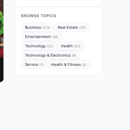
BROWSE TOPICS
Business
Real Estate
(213)
(29)
Entertainment
(26)
Technology
Health
(22)
(22)
Technology & Electronics
(8)
Service
Health & Fitness
(7)
(5)