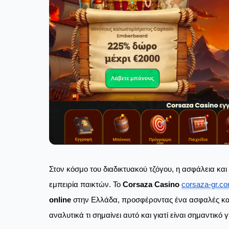
Στον κόσμο του διαδικτυακού τζόγου, η ασφάλεια και
εμπειρία παικτών. Το
Corsaza Casino
corsaza-gr.c
online
στην Ελλάδα, προσφέροντας ένα ασφαλές και 
αναλυτικά τι σημαίνει αυτό και γιατί είναι σημαντικό 