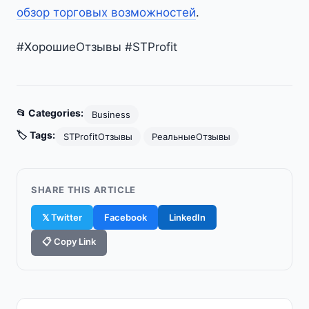
обзор торговых возможностей
.
#ХорошиеОтзывы #STProfit
📂 Categories:
Business
🏷️ Tags:
STProfitОтзывы
РеальныеОтзывы
SHARE THIS ARTICLE
𝕏 Twitter
Facebook
LinkedIn
📋 Copy Link