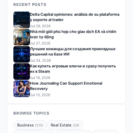
RECENT POSTS
Delta Capital opiniones: análisis de su plataforma
y soporte al trader
Jul 29, 2026
Nhà môi giới phù hợp cho giao dịch EA và chiến
lược tự động
Jul 27, 2026
Лучшие команды для создания прикладных
решений на базе ИИ
Jul 24, 2026
Как купить игровые ключи и сразу получить
их в Steam
Jul 16, 2026
How Journaling Can Support Emotional
Recovery
Jul 15, 2026
BROWSE TOPICS
Business
Real Estate
(213)
(29)