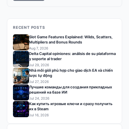
RECENT POSTS
Slot Game Features Explained: Wilds, Scatters,
Multipliers and Bonus Rounds
Aug 7, 2026
Delta Capital opiniones: análisis de su plataforma
y soporte al trader
Jul 29, 2026
Nhà môi giới phù hợp cho giao dịch EA và chiến
lược tự động
Jul 27, 2026
Лучшие команды для создания прикладных
решений на базе ИИ
Jul 24, 2026
Как купить игровые ключи и сразу получить
их в Steam
Jul 16, 2026