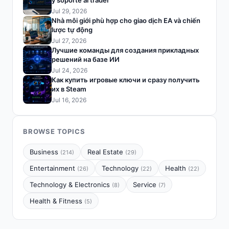
y soporte al trader
Jul 29, 2026
Nhà môi giới phù hợp cho giao dịch EA và chiến
lược tự động
Jul 27, 2026
Лучшие команды для создания прикладных
решений на базе ИИ
Jul 24, 2026
Как купить игровые ключи и сразу получить
их в Steam
Jul 16, 2026
BROWSE TOPICS
Business
Real Estate
(214)
(29)
Entertainment
Technology
Health
(26)
(22)
(22)
Technology & Electronics
Service
(8)
(7)
Health & Fitness
(5)