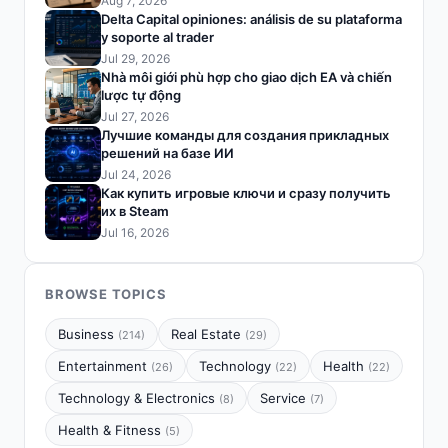
Aug 7, 2026
Delta Capital opiniones: análisis de su plataforma
y soporte al trader
Jul 29, 2026
Nhà môi giới phù hợp cho giao dịch EA và chiến
lược tự động
Jul 27, 2026
Лучшие команды для создания прикладных
решений на базе ИИ
Jul 24, 2026
Как купить игровые ключи и сразу получить
их в Steam
Jul 16, 2026
BROWSE TOPICS
Business
Real Estate
(214)
(29)
Entertainment
Technology
Health
(26)
(22)
(22)
Technology & Electronics
Service
(8)
(7)
Health & Fitness
(5)