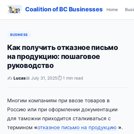
Coalition of BC Businesses
Home
Busi
BUSINESS
Как получить отказное письмо
на продукцию: пошаговое
руководство
✍️
Lucas
📅 July 31, 2025
⏱ 1 min read
Многим компаниям при ввозе товаров в
Россию или при оформлении документации
для таможни приходится сталкиваться с
термином
«
отказное письмо на продукцию
»
.