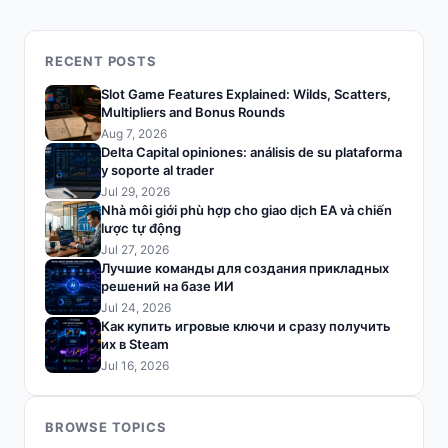
RECENT POSTS
Slot Game Features Explained: Wilds, Scatters,
Multipliers and Bonus Rounds
Aug 7, 2026
Delta Capital opiniones: análisis de su plataforma
y soporte al trader
Jul 29, 2026
Nhà môi giới phù hợp cho giao dịch EA và chiến
lược tự động
Jul 27, 2026
Лучшие команды для создания прикладных
решений на базе ИИ
Jul 24, 2026
Как купить игровые ключи и сразу получить
их в Steam
Jul 16, 2026
BROWSE TOPICS