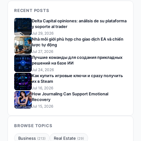
RECENT POSTS
Delta Capital opiniones: análisis de su plataforma
y soporte al trader
Jul 29, 2026
Nhà môi giới phù hợp cho giao dịch EA và chiến
lược tự động
Jul 27, 2026
Лучшие команды для создания прикладных
решений на базе ИИ
Jul 24, 2026
Как купить игровые ключи и сразу получить
их в Steam
Jul 16, 2026
How Journaling Can Support Emotional
Recovery
Jul 15, 2026
BROWSE TOPICS
Business
Real Estate
(213)
(29)