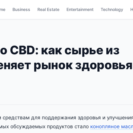
me
Business
Real Estate
Entertainment
Technology
H
о CBD: как сырье из
няет рынок здоровья
м средствам для поддержания здоровья и улучшени
амых обсуждаемых продуктов стало
конопляное мас