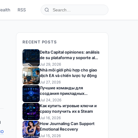
ealth
RSS
RECENT POSTS
Delta Capital opiniones: análisis
de su plataforma y soporte al
trader
Jul 29, 2026
Nhà môi giới phù hợp cho giao
dịch EA và chiến lược tự động
Jul 27, 2026
Лучшие команды для
создания прикладных
решений на базе ИИ
Jul 24, 2026
Как купить игровые ключи и
сразу получить их в Steam
Jul 16, 2026
я
How Journaling Can Support
Emotional Recovery
ло
Jul 15, 2026