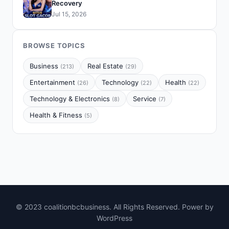
Recovery
Jul 15, 2026
BROWSE TOPICS
Business
Real Estate
(213)
(29)
Entertainment
Technology
Health
(26)
(22)
(22)
Technology & Electronics
Service
(8)
(7)
Health & Fitness
(5)
© 2023 coalitionbcbusiness. All Rights Reserved. Power by
WordPress