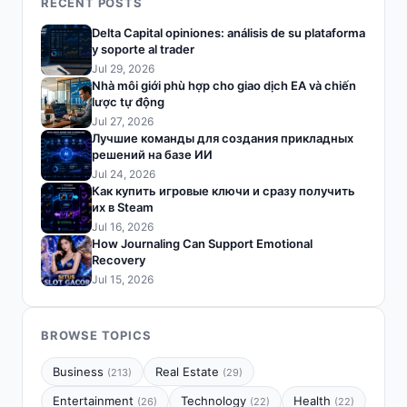
RECENT POSTS
Delta Capital opiniones: análisis de su plataforma
y soporte al trader
Jul 29, 2026
Nhà môi giới phù hợp cho giao dịch EA và chiến
lược tự động
Jul 27, 2026
Лучшие команды для создания прикладных
решений на базе ИИ
Jul 24, 2026
Как купить игровые ключи и сразу получить
их в Steam
Jul 16, 2026
How Journaling Can Support Emotional
Recovery
Jul 15, 2026
BROWSE TOPICS
Business
Real Estate
(213)
(29)
Entertainment
Technology
Health
(26)
(22)
(22)