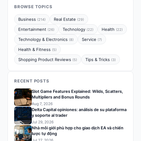
BROWSE TOPICS
Business
Real Estate
(214)
(29)
Entertainment
Technology
Health
(26)
(22)
(22)
Technology & Electronics
Service
(8)
(7)
Health & Fitness
(5)
Shopping Product Reviews
Tips & Tricks
(5)
(3)
RECENT POSTS
Slot Game Features Explained: Wilds, Scatters,
Multipliers and Bonus Rounds
Aug 7, 2026
Delta Capital opiniones: análisis de su plataforma
y soporte al trader
Jul 29, 2026
Nhà môi giới phù hợp cho giao dịch EA và chiến
lược tự động
Jul 27, 2026