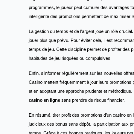
programmes, le joueur peut cumuler des avantages tout e
intelligente des promotions permettent de maximiser le
La gestion du temps et de l’argent joue un rôle crucial. 
jouer plus que prévu. Pour éviter cela, il est recommandé
temps de jeu. Cette discipline permet de profiter des 
habitudes de jeu risquées ou compulsives.
Enfin, s’informer régulièrement sur les nouvelles off
Casino mettent fréquemment à jour leurs promotions pour
et en adoptant une approche prudente et méthodique, il
casino en ligne
sans prendre de risque financier.
En résumé, tirer profit des promotions d’un casino en
judicieux des bonus sans dépôt, la participation aux p
temps. Grâce à ces bonnes pratiques, les joueurs peuv