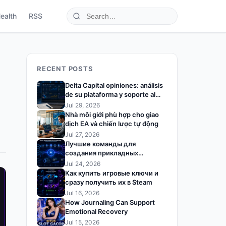
ealth
RSS
RECENT POSTS
Delta Capital opiniones: análisis
de su plataforma y soporte al
trader
Jul 29, 2026
Nhà môi giới phù hợp cho giao
dịch EA và chiến lược tự động
Jul 27, 2026
Лучшие команды для
создания прикладных
решений на базе ИИ
Jul 24, 2026
Как купить игровые ключи и
сразу получить их в Steam
Jul 16, 2026
How Journaling Can Support
Emotional Recovery
Jul 15, 2026