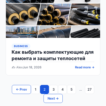
BUSINESS
Как выбрать комплектующие для
ремонта и защиты теплосетей
✍️ Alex
Jun 18, 2026
Read more →
← Prev
1
2
3
4
5
…
27
Next →