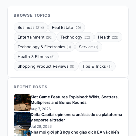
BROWSE TOPICS
Business
Real Estate
(214)
(29)
Entertainment
Technology
Health
(26)
(22)
(22)
Technology & Electronics
Service
(8)
(7)
Health & Fitness
(5)
Shopping Product Reviews
Tips & Tricks
(5)
(3)
RECENT POSTS
Slot Game Features Explained: Wilds, Scatters,
Multipliers and Bonus Rounds
Aug 7, 2026
Delta Capital opiniones: análisis de su plataforma
y soporte al trader
Jul 29, 2026
Nhà môi giới phù hợp cho giao dịch EA và chiến